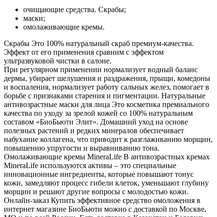
очищающие средства. Скрабы;
маски;
омолаживающие кремы.
Скрабы
Это 100% натуральный скраб премиум-качества.
Эффект от его применения сравним с эффектом
ультразвуковой чистки в салоне.
При регулярном применении нормализует водный баланс
дермы, убирает шелушения и раздражения, прыщи, комедоны
и воспаления, нормализует работу сальных желез, помогает в
борьбе с признаками старения и пигментации.
Натуральные
антивозрастные маски для лица
Это косметика премиального
качества по уходу за зрелой кожей со 100% натуральным
составом «БиоБьюти Элит». Домашний уход на основе
полезных растений и редких минералов обеспечивает
набухание коллагена, что приводит к разглаживанию морщин,
повышению упругости и выравниванию тона.
Омолаживающие кремы MineraLife
В антивозрастных кремах
MineraLife используются активы – это специальные
инновационные ингредиенты, которые повышают тонус
кожи, замедляют процесс гибели клеток, уменьшают глубину
морщин и решают другие вопросы с молодостью кожи.
Онлайн-заказ
Купить эффективное средство омоложения в
интернет магазине БиоБьюти можно с доставкой по Москве,