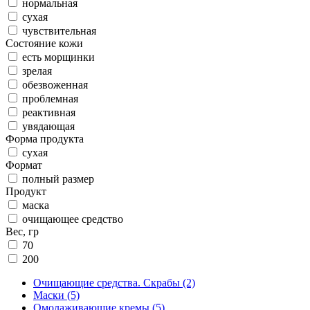
нормальная
сухая
чувствительная
Cоcтояние кожи
есть морщинки
зрелая
обезвоженная
проблемная
реактивная
увядающая
Форма продукта
сухая
Формат
полный размер
Продукт
маска
очищающее средство
Вес, гр
70
200
Очищающие средства. Скрабы
(2)
Маски
(5)
Омолаживающие кремы
(5)