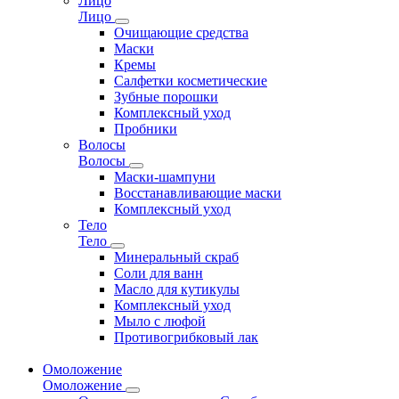
Лицо
Лицо
Очищающие средства
Маски
Кремы
Салфетки косметические
Зубные порошки
Комплексный уход
Пробники
Волосы
Волосы
Маски-шампуни
Восстанавливающие маски
Комплексный уход
Тело
Тело
Минеральный скраб
Соли для ванн
Масло для кутикулы
Комплексный уход
Мыло с люфой
Противогрибковый лак
Омоложение
Омоложение