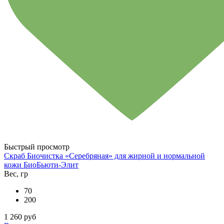
Быстрый просмотр
Скраб Биочистка «Серебряная» для жирной и нормальной
кожи БиоБьюти-Элит
Вес, гр
70
200
1 260 руб