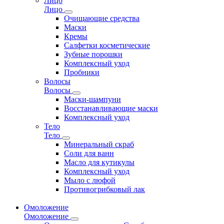
Лицо
Лицо
Очищающие средства
Маски
Кремы
Салфетки косметические
Зубные порошки
Комплексный уход
Пробники
Волосы
Волосы
Маски-шампуни
Восстанавливающие маски
Комплексный уход
Тело
Тело
Минеральный скраб
Соли для ванн
Масло для кутикулы
Комплексный уход
Мыло с люфой
Противогрибковый лак
Омоложение
Омоложение