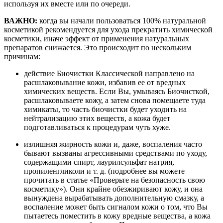
используя их вместе или по очереди.
ВАЖНО:
когда вы начали пользоваться 100% натуральной
косметикой рекомендуется для ухода прекратить химической
косметики, иначе эффект от применения натуральных
препаратов снижается. Это происходит по нескольким
причинам:
действие Биочистки Классической направлено на
расшлаковывание кожи, избавив ее от вредных
химических веществ. Если Вы, умываясь Биочисткой,
расшлаковываете кожу, а затем снова помещаете туда
химикаты, то часть биочистки будет уходить на
нейтрализацию этих веществ, а кожа будет
подготавливаться к процедурам чуть хуже.
излишняя жирность кожи и, даже, воспаления часто
бывают вызваны агрессивными средствами по уходу,
содержащими спирт, лаурилсульфат натрия,
пропиленгликоли и т. д. (подробнее вы можете
прочитать в статье «Проверьте на безопасность свою
косметику»). Они крайне обезжиривают кожу, и она
вынуждена вырабатывать дополнительную смазку, а
воспаление может быть сигналом кожи о том, что Вы
пытаетесь поместить в кожу вредные вещества, а кожа