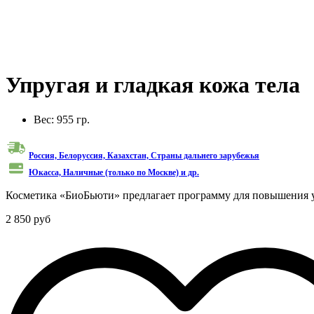
Упругая и гладкая кожа тела
Вес:
955 гр.
Россия, Белоруссия, Казахстан, Cтраны дальнего зарубежья
Юкасса, Наличные (только по Москве) и др.
Косметика «БиоБьюти» предлагает программу для повышения уп
2 850 руб