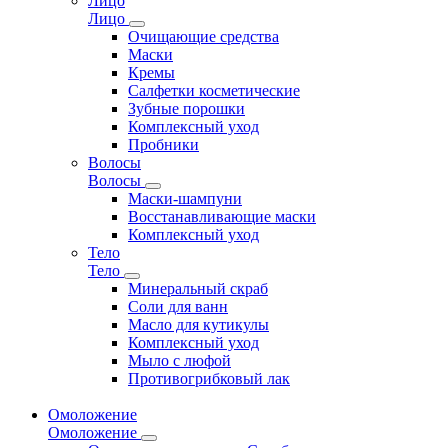
Лицо
Лицо
Очищающие средства
Маски
Кремы
Салфетки косметические
Зубные порошки
Комплексный уход
Пробники
Волосы
Волосы
Маски-шампуни
Восстанавливающие маски
Комплексный уход
Тело
Тело
Минеральный скраб
Соли для ванн
Масло для кутикулы
Комплексный уход
Мыло с люфой
Противогрибковый лак
Омоложение
Омоложение