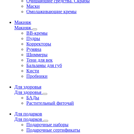
Очищающие средства. Скрабы
Маски
Омолаживающие кремы
Макияж
Макияж
ВВ-кремы
Пудры
Корректоры
Румяна
Шиммеры
Тени для век
Бальзамы для губ
Кисти
Пробники
Для здоровья
Для здоровья
БАДы
Растительный фиточай
Для подарков
Для подарков
Подарочные наборы
Подарочные сертификаты