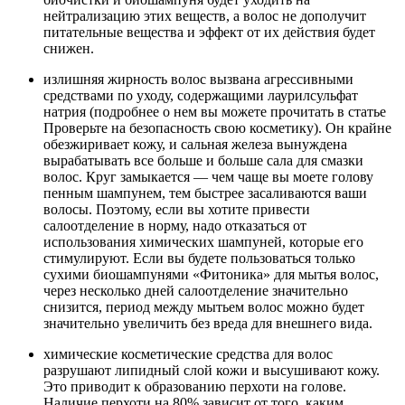
нейтрализацию этих веществ, а волос не дополучит
питательные вещества и эффект от их действия будет
снижен.
излишняя жирность волос вызвана агрессивными
средствами по уходу, содержащими лаурилсульфат
натрия (подробнее о нем вы можете прочитать в статье
Проверьте на безопасность свою косметику). Он крайне
обезжиривает кожу, и сальная железа вынуждена
вырабатывать все больше и больше сала для смазки
волос. Круг замыкается — чем чаще вы моете голову
пенным шампунем, тем быстрее засаливаются ваши
волосы. Поэтому, если вы хотите привести
салоотделение в норму, надо отказаться от
использования химических шампуней, которые его
стимулируют. Если вы будете пользоваться только
сухими биошампунями «Фитоника» для мытья волос,
через несколько дней салоотделение значительно
снизится, период между мытьем волос можно будет
значительно увеличить без вреда для внешнего вида.
химические косметические средства для волос
разрушают липидный слой кожи и высушивают кожу.
Это приводит к образованию перхоти на голове.
Наличие перхоти на 80% зависит от того, каким