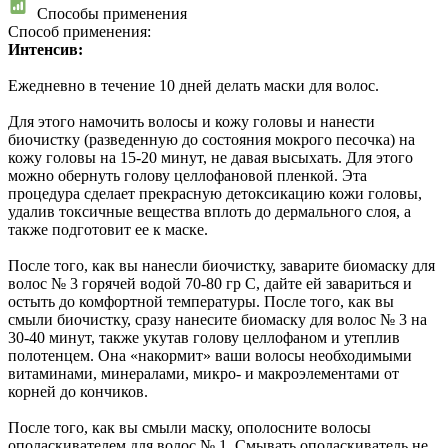
Способы применения
Способ применения:
Интенсив:
Ежедневно в течение 10 дней делать маски для волос.
Для этого намочить волосы и кожу головы и нанести
биочистку (разведенную до состояния мокрого песочка) на
кожу головы на 15-20 минут, не давая высыхать. Для этого
можно обернуть голову целлофановой пленкой. Эта
процедура сделает прекрасную детоксикацию кожи головы,
удалив токсичные вещества вплоть до дермального слоя, а
также подготовит ее к маске.
После того, как вы нанесли биочистку, заварите биомаску для
волос № 3 горячей водой 70-80 гр С, дайте ей завариться и
остыть до комфортной температуры. После того, как вы
смыли биочистку, сразу нанесите биомаску для волос № 3 на
30-40 минут, также укутав голову целлофаном и утеплив
полотенцем. Она «накормит» ваши волосы необходимыми
витаминами, минералами, микро- и макроэлементами от
корней до кончиков.
После того, как вы смыли маску, ополосните волосы
ополаскивателем для волос № 1. Смывать ополаскиватель не