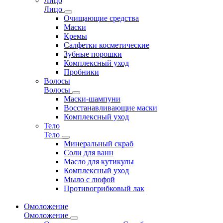
Лицо
Лицо
Очищающие средства
Маски
Кремы
Салфетки косметические
Зубные порошки
Комплексный уход
Пробники
Волосы
Волосы
Маски-шампуни
Восстанавливающие маски
Комплексный уход
Тело
Тело
Минеральный скраб
Соли для ванн
Масло для кутикулы
Комплексный уход
Мыло с люфой
Противогрибковый лак
Омоложение
Омоложение