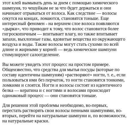
этот клей вымывать день за днем с помощью химического
шампуня, то чешуйкам не за что будет держаться и они
начинают отрываться от волоса. Как следствие — волосы
секутся на концах, ломаются, становятся тоньше. Еще
интересный феномен - на верхнем слое волоса появляются
«дырки», что приводит к тому, что волос становится более
гигроскопичным — впитывает влагу, но также впитывает
запахи, выхлопные газы, ядовитые вещества из окружающего
воздуха и воды. Также волосы могут стать сухими по всей
длине и жирными у корней — ведь химические шампуни
стимулируют салоотделение.
Вы можете увидеть этот процесс на простом примере.
Общеизвестно, что средства для мытья посуды (которые по
составу идентичны шампуням) «растворяют» ногти, т. е., если
пользоваться ими без перчаток, то ногти становятся тонкими,
ломкими и слоятся. Ногти и волосы состоят из идентичного
белка — кератина и с ногтями и волосами происходит
одинаковый процесс — они становятся тоньше.
Для решения этой проблемы необходимо, во-первых,
перестать растворять свои волосы пенными шампунями, во-
вторых, перейти на натуральные шампуни и, по возможности,
на натуральные краски.