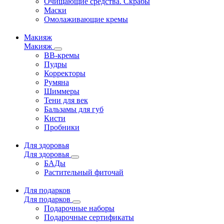
Очищающие средства. Скрабы
Маски
Омолаживающие кремы
Макияж
Макияж
ВВ-кремы
Пудры
Корректоры
Румяна
Шиммеры
Тени для век
Бальзамы для губ
Кисти
Пробники
Для здоровья
Для здоровья
БАДы
Растительный фиточай
Для подарков
Для подарков
Подарочные наборы
Подарочные сертификаты