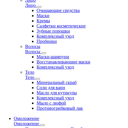
Лицо
Лицо
Очищающие средства
Маски
Кремы
Салфетки косметические
Зубные порошки
Комплексный уход
Пробники
Волосы
Волосы
Маски-шампуни
Восстанавливающие маски
Комплексный уход
Тело
Тело
Минеральный скраб
Соли для ванн
Масло для кутикулы
Комплексный уход
Мыло с люфой
Противогрибковый лак
Омоложение
Омоложение