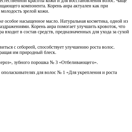
 естественной красоты кожи и для восстановления волос. Чаще
чищающего компонента. Корень аира актуален как при
 молодость зрелой кожи.
кже особое насыщенное масло. Натуральная косметика, одной из
раздражениями. Корень аира помогает улучшить кровоток, что
 входит в состав средств, предназначенных для ухода за сухой
виться с себореей, способствует улучшению роста волос.
звращая им природный блеск.
пероз», зубного порошка № 3 «Отбеливающего».
 ополаскивателях для волос № 1 «Для укрепления и роста