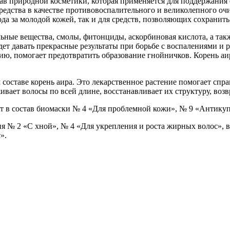
тав природной косметики, которая применяется для поддержания
средства в качестве противовоспалительного и великолепного о
да за молодой кожей, так и для средств, позволяющих сохранить
ильные вещества, смолы, фитонциды, аскорбиновая кислота, а та
удет давать прекрасные результаты при борьбе с воспалениями и 
ю, помогает предотвратить образование гнойничков. Корень аира
 составе корень аира. Это лекарственное растение помогает спра
живает волосы по всей длине, восстанавливает их структуру, во
ит в состав биомаски № 4 «Для проблемной кожи», № 9 «Антику
ня № 2 «С хной», № 4 «Для укрепления и роста жирных волос», в
».