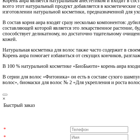
Корень аира является натуральным анестетиком и входит в сос
всего этот натуральный продукт добавляется в косметические 
изготовлении натуральной косметики, предназначенной для ухо
В состав корня аира входят сразу несколько компонентов: дуб
составляющей которой является это лекарственное растение, б
способствует деликатному, но достаточно тщательному очищени
кожей.
Натуральная косметика для волос также часто содержит в своем
Корень аира помогает избавиться от секущих кончиков, разгла
В 100 % натуральной косметике «БиоБьюти» корень аира вход
В серии для волос «Фитоника» он есть в составе сухого шампу
волос», биомаски для волос № 2 «Для укрепления и роста волос
×
Быстрый заказ
*
*