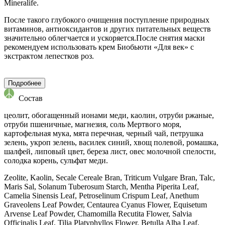
Mineralife.
После такого глубокого очищения поступление природных
витаминов, антиоксидантов и других питательных веществ
значительно облегчается и ускоряется.После снятия маски
рекомендуем использовать крем Биобьюти «Для век» с
экстрактом лепестков роз.
Подробнее
Состав
цеолит, обогащенный ионами меди, каолин, отруби ржаные,
отруби пшеничные, магнезия, соль Мертвого моря,
картофельная мука, мята перечная, черный чай, петрушка
зелень, укроп зелень, василек синий, хвощ полевой, ромашка,
шалфей, липовый цвет, береза лист, овес молочной спелости,
солодка корень, сульфат меди.
Zeolite, Kaolin, Secale Cereale Bran, Triticum Vulgare Bran, Talc,
Maris Sal, Solanum Tuberosum Starch, Mentha Piperita Leaf,
Camelia Sinensis Leaf, Petroselinum Crispum Leaf, Anethum
Graveolens Leaf Powder, Centaurea Cyanus Flower, Equisetum
Arvense Leaf Powder, Сhamomilla Recutita Flower, Salvia
Officinalis Leaf, Tilia Platyphyllos Flower, Betulla Alba Leaf,