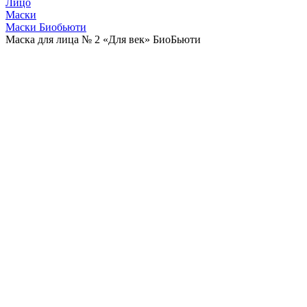
Лицо
Маски
Маски Биобьюти
Маска для лица № 2 «Для век» БиоБьюти