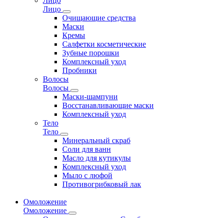
Лицо
Лицо
Очищающие средства
Маски
Кремы
Салфетки косметические
Зубные порошки
Комплексный уход
Пробники
Волосы
Волосы
Маски-шампуни
Восстанавливающие маски
Комплексный уход
Тело
Тело
Минеральный скраб
Соли для ванн
Масло для кутикулы
Комплексный уход
Мыло с люфой
Противогрибковый лак
Омоложение
Омоложение