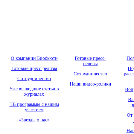
О компании Биобьюти
Готовые пресс-
Пол
релизы
Готовые пресс-релизы
По
Сотрудничество
расс
Сотрудничество
Наши видео-ролики
Уже вышедшие статьи в
Воп
журналах
Ва
ТВ программы с нашим
п
участием
От 
«Звезды о нас»
Наш