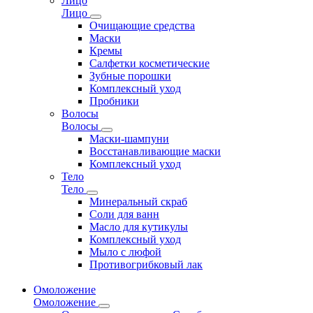
Лицо
Лицо
Очищающие средства
Маски
Кремы
Салфетки косметические
Зубные порошки
Комплексный уход
Пробники
Волосы
Волосы
Маски-шампуни
Восстанавливающие маски
Комплексный уход
Тело
Тело
Минеральный скраб
Соли для ванн
Масло для кутикулы
Комплексный уход
Мыло с люфой
Противогрибковый лак
Омоложение
Омоложение