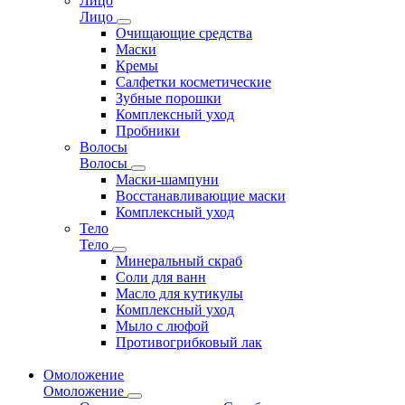
Лицо
Лицо
Очищающие средства
Маски
Кремы
Салфетки косметические
Зубные порошки
Комплексный уход
Пробники
Волосы
Волосы
Маски-шампуни
Восстанавливающие маски
Комплексный уход
Тело
Тело
Минеральный скраб
Соли для ванн
Масло для кутикулы
Комплексный уход
Мыло с люфой
Противогрибковый лак
Омоложение
Омоложение