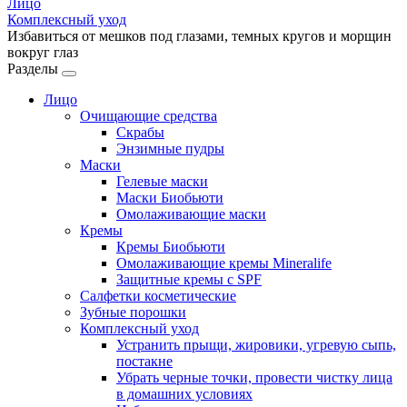
Лицо
Комплексный уход
Избавиться от мешков под глазами, темных кругов и морщин
вокруг глаз
Разделы
Лицо
Очищающие средства
Скрабы
Энзимные пудры
Маски
Гелевые маски
Маски Биобьюти
Омолаживающие маски
Кремы
Кремы Биобьюти
Омолаживающие кремы Mineralife
Защитные кремы с SPF
Салфетки косметические
Зубные порошки
Комплексный уход
Устранить прыщи, жировики, угревую сыпь,
постакне
Убрать черные точки, провести чистку лица
в домашних условиях