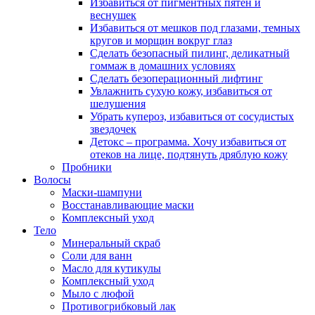
Избавиться от пигментных пятен и
веснушек
Избавиться от мешков под глазами, темных
кругов и морщин вокруг глаз
Сделать безопасный пилинг, деликатный
гоммаж в домашних условиях
Сделать безоперационный лифтинг
Увлажнить сухую кожу, избавиться от
шелушения
Убрать купероз, избавиться от сосудистых
звездочек
Детокс – программа. Хочу избавиться от
отеков на лице, подтянуть дряблую кожу
Пробники
Волосы
Маски-шампуни
Восстанавливающие маски
Комплексный уход
Тело
Минеральный скраб
Соли для ванн
Масло для кутикулы
Комплексный уход
Мыло с люфой
Противогрибковый лак