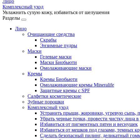
Лицо
Комплексный уход
Увлажнить сухую кожу, избавиться от шелушения
Разделы
Лицо
Очищающие средства
Скрабы
Энзимные пудры
Маски
Гелевые маски
Маски Биобьюти
Омолаживающие маски
Кремы
Кремы Биобьюти
Омолаживающие кремы Mineralife
Защитные кремы с SPF
Салфетки косметические
Зубные порошки
Комплексный уход
Устранить прыщи, жировики, угревую сыпь, 
Убрать черные точки, провести чистку лица 
Избавиться от пигментных пятен и веснушек
Избавиться от мешков под глазами, темных кр
Сделать безопасный пилинг, деликатный гом