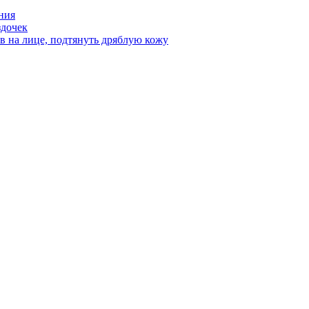
ния
здочек
ов на лице, подтянуть дряблую кожу