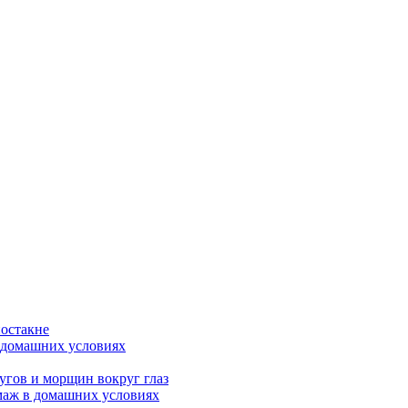
постакне
в домашних условиях
угов и морщин вокруг глаз
маж в домашних условиях