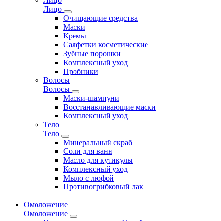
Лицо
Лицо
Очищающие средства
Маски
Кремы
Салфетки косметические
Зубные порошки
Комплексный уход
Пробники
Волосы
Волосы
Маски-шампуни
Восстанавливающие маски
Комплексный уход
Тело
Тело
Минеральный скраб
Соли для ванн
Масло для кутикулы
Комплексный уход
Мыло с люфой
Противогрибковый лак
Омоложение
Омоложение