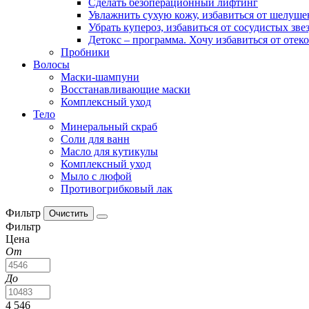
Сделать безоперационный лифтинг
Увлажнить сухую кожу, избавиться от шелуше
Убрать купероз, избавиться от сосудистых зве
Детокс – программа. Хочу избавиться от отек
Пробники
Волосы
Маски-шампуни
Восстанавливающие маски
Комплексный уход
Тело
Минеральный скраб
Соли для ванн
Масло для кутикулы
Комплексный уход
Мыло с люфой
Противогрибковый лак
Фильтр
Фильтр
Цена
От
До
4 546