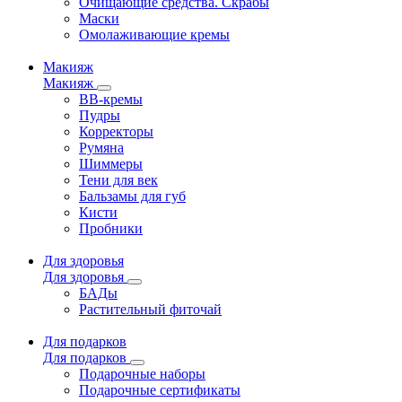
Очищающие средства. Скрабы
Маски
Омолаживающие кремы
Макияж
Макияж
ВВ-кремы
Пудры
Корректоры
Румяна
Шиммеры
Тени для век
Бальзамы для губ
Кисти
Пробники
Для здоровья
Для здоровья
БАДы
Растительный фиточай
Для подарков
Для подарков
Подарочные наборы
Подарочные сертификаты